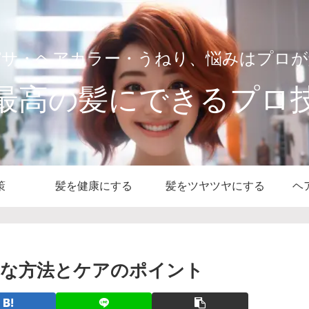
パサ・ヘアカラー・うねり、悩みはプロが
最高の髪にできるプロ
策
髪を健康にする
髪をツヤツヤにする
ヘ
的な方法とケアのポイント