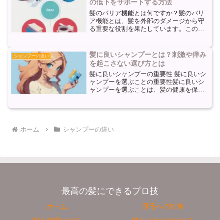
の低下をサポートする方法
髪のバリア機能とは何ですか？髪のバリ
ア機能とは、髪を外部のダメージから守
る重要な役割を果たしています。このバ
リア機能は、髪の表面に存在する脂質や
タンパク質によって形成されています。
バリア機能は、髪を保湿し、外部の乾燥
髪に良いシャンプーとは？刺激や痒み
シャンプーの違い
や紫外線から守る役割を果...
を起こさない選び方とは
髪に良いシャンプーの重要性 髪に良いシ
ャンプーを選ぶことの重要性髪に良いシ
ャンプーを選ぶことは、髪の健康を保つ
ために非常に重要です。適切なシャンプ
ーを使用することで、髪のダメージを最
小限に抑え、髪のツヤや強さを保つこと
ができます。また、頭皮...
ホーム
シャンプーの違い
最高の髪にできるプロ技
ホーム
薄毛への対策