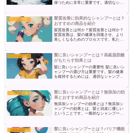
保つために非常に重要です。適切なシャ
ンプーを選ぶことで、髪の健康を保ち、
ダメージを最小限に抑えることができま
す。しかし、市場にはさまざまな種類の
髪質改善に効果的なシャンプーとは？
シャンプーの違い
シャンプーがあり、どれが...
おすすめの商品を紹介
髪質改善とは何か？髪質改善とは何か？
髪質改善は、髪の健康を回復させ、より
美しくなるためのプロセスです。私たち
の髪は、毎日のストレスや環境の影響で
ダメージを受け、乾燥し、パサついた
り、枝毛や切れ毛が生じることがありま
髪に良いシャンプーとは？高級脂肪酸
シャンプーの違い
す。髪質改善の目標は、髪の...
がもたらす効果とは
髪に良いシャンプーの重要性 髪に良いシ
ャンプーの選び方は重要です。髪の健康
を維持するためには、適切なシャンプー
を選ぶことが重要です。髪に良いシャン
プーは、髪を清潔に保ちながらも必要な
保湿を提供し、ダメージを修復する助け
髪に良いシャンプーとは？無添加の効
シャンプーの違い
をします。しかし、市場...
果とおすすめ商品を紹介
無添加シャンプーの効果とは？無添加シ
ャンプーの効果とは、髪と頭皮に優しい
ということです。一般的なシャンプーに
は、合成界面活性剤や防腐剤、香料など
の化学物質が含まれていますが、無添加
シャンプーはこれらの成分を排除してい
髪に良いシャンプーとは？バリア機能
シャンプーの違い
ます。そのため、刺激やア...