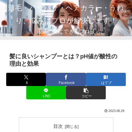
薄毛・パサパサ・ヘアカラー・うね
り、悩みはプロが解決します！
最高の髪にできるプロ技
髪に良いシャンプーとは？pH値が酸性の
理由と効果
X
Facebook
はてブ
LINE
コピー
2023.08.29
目次