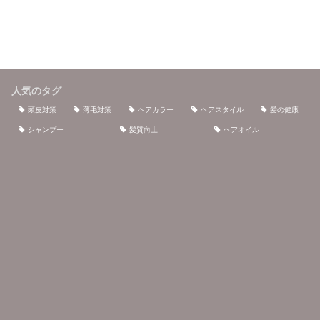
成...
や抜け毛の問題が起こる...
へ
人気のタグ
頭皮対策
薄毛対策
ヘアカラー
ヘアスタイル
髪の健康
シャンプー
髪質向上
ヘアオイル