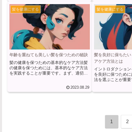
のタイプを理解し、それに合ったアイテム
的にどのような食生
髪を健康にする
髪を健康にする
を選ぶことが大切です。まず、ブラシやく
を与えるのでしょう
しの選び方の基本は、目的に応じて選ぶこ
髪の健康に悪影響を
とです。髪をとかすだけなら、広がりを抑
タンパク質でできて
える効果のあるワイドトゥースのくしや、
の成長や強さに重要
髪をまとめるのに適したヘアバンドがおす
しかし、不十分なタ
すめです。一方、髪をスタイリングする場
長を妨げるだけでな
合は、ブラシの種類によっ...
の原因にもなります。
年齢を重ねても美しい髪を保つための秘訣
髪を良好に保ちたい
アケア方法とは
髪の健康を保つための基本的なケア方法髪
の健康を保つためには、基本的なケア方法
イントロダクション
を実践することが重要です。まず、適切な
を良好に保つために
シャンプーとコンディショナーを選ぶこと
法を選ぶことが重要
が大切です。自分の髪のタイプに合った製
方法は髪のダメージ
2023.08.29
品を選び、頭皮と髪を清潔に保ちましょ
髪を維持するのに支
う。また、過度な熱や化学物質の使用を避
記事では、髪を良好
けることも重要です。ヘアドライヤーやカ
き誤ったヘアケア方
ーラー、ストレートアイロンなどの熱を使
します。 適切なシ
用する際には、適切な温度や保護剤を使用
ナーの選択髪を良好
し、髪を傷めないようにしましょう。さら
なシャンプーとコン
に、髪の健康を保つためには、適切な栄養
1
2
とが重要です。一般
を摂ることも重要です。髪は...
やコンディショナー