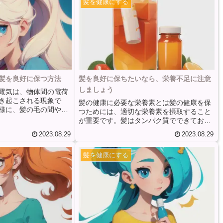
髪を健康にする
髪を良好に保つ方法
髪を良好に保ちたいなら、栄養不足に注意
しましょう
電気は、物体間の電荷
き起こされる現象で
髪の健康に必要な栄養素とは髪の健康を保
様に、髪の毛の間や髪
つためには、適切な栄養素を摂取すること
荷の不均衡が生じるこ
が重要です。髪はタンパク質でできてお
に、髪の乾燥や摩擦が
り、タンパク質の不足は髪の成長や健康に
2023.08.29
2023.08.29
が発生しやすくなりま
悪影響を与える可能性があります。そのた
髪のパサつきや広がり
め、タンパク質を豊富に含む食品を食べる
あります。特に冬季や
髪を健康にする
ことが大切です。肉、魚、卵、大豆製品な
静電気がより顕著にな
どは良いタンパク質の源となります。ま
髪の毛が乾燥している
た、ビタミンも髪の健康に重要な役割を果
やすくなります。ま
たします。特にビタミンA、ビタミンC、ビ
ヘアスタイリングの際
タミンEは髪の成長や健康を促進する効果
が摩擦す...
があります。ビタミンAは頭皮の健康を保
ち、ビタミンCは髪の血行を...