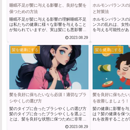
睡眠不足が髪に与える影響と、良好な髪を
ホルモンバランスの
保つための方法
と対策法
睡眠不足が髪に与える影響の理解睡眠不足
ホルモンバランスの
は私たちの健康に様々な影響を与えること
ンスの乱れは、女性
が知られていますが、実は髪にも悪影響を
を与える可能性があ
及ぼす可能性があります。睡眠不足によっ
ンスの乱れは、スト
2023.08.29
て髪の成長や健康に必要な栄養供給が減少
れ、ホルモンの変動
し、髪の状態が悪化することがあります。
によって引き起こさ
髪を健康にする
髪を健康にする
睡眠不足によって髪の栄養供給が減少する
ホルモンバランスの
と、髪は乾燥しやすくなります。睡眠中に
は、脱毛、薄毛、頭
体は髪に必要な栄養素を供給し、髪の健康
まれます。ホルモン
を保つために働きます。しかし、睡眠不足
成長サイクルが乱れ
によってこの栄養供給が減少すると、髪は
与えることがありま
乾燥し、パサついたり脆弱化したりする可
ランスの乱れは、頭
能性があります。その結果...
与える可能性がありま
髪を良好に保ちたいなら必須！適切なブラ
髪を良好に保ちたい
シやくしの選び方
を改善しましょう！
髪のタイプに合ったブラシやくしの選び方
髪の健康に影響を与
髪のタイプに合ったブラシやくしを選ぶこ
は？髪の健康を保つ
とは、髪を良好な状態に保つために非常に
れを改善することが
重要です。髪のタイプによって、適切なブ
ちの体に栄養を与え
2023.08.29
ラシやくしの種類が異なるため、自分の髪
康にも大きな影響を