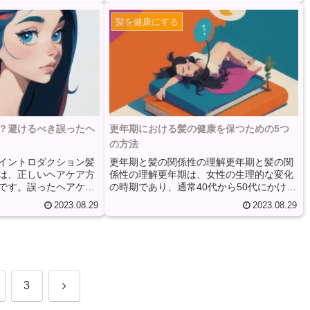
活の乱れが髪に悪影響
毛の成長サイクルが遅くなることや、髪の
髪を健康にする
か？まず、栄養不足は
毛を形成する細胞の機能が低下することに
与える要因です。髪は
よって引き起こされます。髪の老化を遅ら
おり、タンパク質は髪
せるためには、適切な栄養摂取が重要で
な役割を果たします。
す。髪の健康には、タンパク質、ビタミ
ンパク質摂取は髪の成
ン、ミネラルなどの栄養素が必要です。タ
く、髪の弱さや抜け毛
ンパク質は髪の主成分であるケラチンの構
したが...
成要素であり、ビタミンやミネ...
？避けるべき誤ったヘ
更年期における髪の健康を保つための5つ
の方法
イントロダクション髪
更年期と髪の関係性の理解更年期と髪の関
は、正しいヘアケア方
係性の理解更年期は、女性の生理的な変化
です。誤ったヘアケア
の時期であり、通常40代から50代にかけて
を引き起こし、健康な
起こります。この時期には、卵巣からのエ
2023.08.29
2023.08.29
障をきたします。この
ストロゲンとプロゲステロンの分泌が減少
に保つために避けるべ
し、ホルモンバランスが乱れることがあり
法について詳しく説明
ます。このホルモンの変化は、さまざまな
ャンプーとコンディショ
身体的な変化をもたらすだけでなく、髪の
に保つためには、適切
健康にも影響を与えることがあります。更
ディショナーを選ぶこ
年期の影響で髪の健康に悪影響が出ること
次
3
的な市販のシャンプー
があります。エストロゲンの減少によっ
には、硫酸塩やパラベ
て、髪の成長サイクルが変化し、髪の薄毛