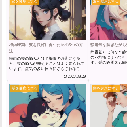
髪を健康にする
髪を健康にする
梅雨時期に髪を良好に保つための5つの方
静電気を防ぎながら
法
静電気とは何か？静
の不均衡によって引
梅雨の髪の悩みとは？梅雨の時期になる
す。髪の静電気も同
と、髪の悩みが増えることはよく知られて
と他の物体の間で電
います。湿気の多い日々にさらされること
とで起こります。特
で、髪は広がりやくせ毛になりやすくなり
2023.08.29
増加すると、静電気
ます。また、湿度の高い環境下では髪のパ
す。髪の静電気は、
サつきも起こりやすくなります。さらに、
を引き起こすことが
髪を健康にする
髪を健康にする
頭皮も湿気によってベタつきやかゆみが生
乾燥した環境では、
じることもあります。梅雨の髪の悩みを解
る傾向があります。
消するためには、適切なケアが必要です。
と、電荷が蓄積され
まずは、シャンプーとトリートメントの選
た、ブラッシングや
び方に注意しましょう。梅雨時期は髪が湿
に髪とブラシやコーム
気を吸収しやすいため、保湿成分の入った
ものを選ぶと良いでしょう。...