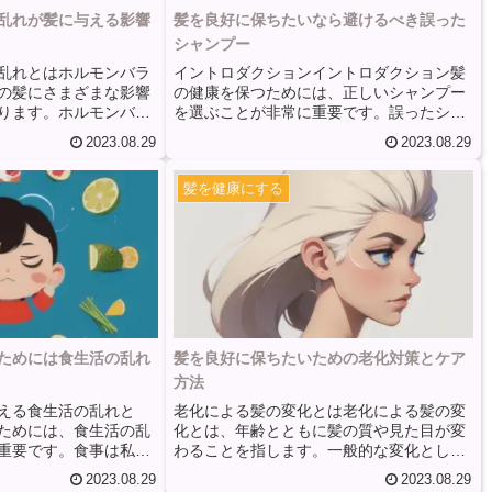
乱れが髪に与える影響
髪を良好に保ちたいなら避けるべき誤った
シャンプー
乱れとはホルモンバラ
イントロダクションイントロダクション髪
の髪にさまざまな影響
の健康を保つためには、正しいシャンプー
ります。ホルモンバラ
を選ぶことが非常に重要です。誤ったシャ
レス、生活習慣の乱
ンプーを使用すると、髪の乾燥や刺激、脆
2023.08.29
2023.08.29
などのさまざまな要因
弱化などの問題が発生する可能性がありま
れることがあります。
す。この記事では、髪を良好に保つために
髪を健康にする
乱れによる髪の問題に
避けるべき誤ったシャンプーについて詳し
皮のトラブルなどが含
く説明します。誤ったシャンプーの例1. 硫
の変動によって、髪の
酸塩を含むシャンプー 硫酸塩は洗浄力が強
、髪の量や質に影響を
く、頭皮や髪の自然な油分を取り除いてし
す。また、ホルモンバ
まいます。これにより、髪が乾燥し、パサ
皮の健康にも悪影響を
つきや刺激が生じる可能性があります。硫
す。頭...
酸塩を含まないシャ...
ためには食生活の乱れ
髪を良好に保ちたいための老化対策とケア
方法
える食生活の乱れと
老化による髪の変化とは老化による髪の変
ためには、食生活の乱
化とは、年齢とともに髪の質や見た目が変
重要です。食事は私た
わることを指します。一般的な変化として
るため、髪の成長や健
は、髪が細くなる、パサつく、白髪が増え
2023.08.29
2023.08.29
与えます。では、具体
るなどがあります。これらの変化は、髪の