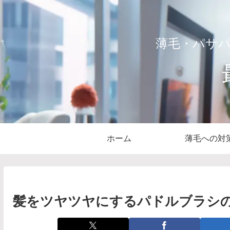
薄毛・パサ
ホーム
薄毛への対
髪をツヤツヤにするパドルブラシ