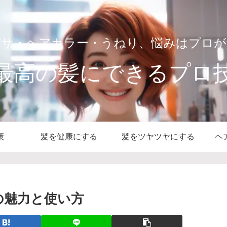
パサ・ヘアカラー・うねり、悩みはプロが
最高の髪にできるプロ
策
髪を健康にする
髪をツヤツヤにする
ヘ
の魅力と使い方