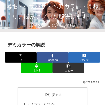
薄毛・パサパサ・ヘアカラー・うね
り、悩みはプロが解決します！
最高の髪にできるプロ技
デミカラーの解説
X
Facebook
はてブ
LINE
コピー
2023.08.29
目次
デミカラーとは？-