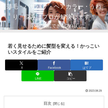
薄毛・パサパサ・ヘアカラー・うね
り、悩みはプロが解決します！
最高の髪にできるプロ技
若く見せるために髪型を変える！かっこい
いスタイルをご紹介
X
Facebook
はてブ
LINE
コピー
2023.08.29
目次