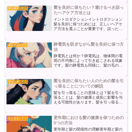
足によって髪の成長や健康に必要な栄養
供給が減少し、髪の状態が悪化すること
髪を良好に保ちたい？避けるべき誤っ
髪を健康にする
があります。睡眠不足によ...
たヘアケア方法とは
イントロダクションイントロダクション
髪を良好に保つためには、正しいヘアケ
ア方法を選ぶことが重要です。誤ったヘ
アケア方法は髪のダメージを引き起こ
し、健康な髪を維持するのに支障をきた
します。この記事では、髪を良好に保つ
静電気を防ぎながら髪を良好に保つ方
髪を健康にする
ために避けるべき誤ったヘア...
法
静電気とは何か？静電気は、物体間の電
荷の不均衡によって引き起こされる現象
です。髪の静電気も同様に、髪の毛の間
や髪と他の物体の間で電荷の不均衡が生
じることで起こります。特に、髪の乾燥
や摩擦が増加すると、静電気が発生しや
髪を良好に保ちたい人のための髪を引
髪を健康にする
すくなります。髪の静電気...
っ張ることについての解説
髪を引っ張ることの意味とは？髪を引っ
張ることは、髪の健康と成長に影響を与
える可能性があります。髪を引っ張るこ
とによって、髪の根元や毛包にダメージ
を与えることがあります。これにより、
髪の成長が妨げられる可能性がありま
更年期における髪の健康を保つための
髪を健康にする
す。また、髪を引っ張ること...
5つの方法
更年期と髪の関係性の理解更年期と髪の