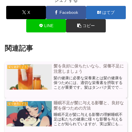
シェアする
X
Facebook
はてブ
LINE
コピー
関連記事
髪を良好に保ちたいなら、栄養不足に
髪を健康にする
注意しましょう
髪の健康に必要な栄養素とは髪の健康を
保つためには、適切な栄養素を摂取する
ことが重要です。髪はタンパク質ででき
ており、タンパク質の不足は髪の成長や
健康に悪影響を与える可能性がありま
す。そのため、タンパク質を豊富に含む
睡眠不足が髪に与える影響と、良好な
髪を健康にする
食品を食べることが大切です...
髪を保つための方法
睡眠不足が髪に与える影響の理解睡眠不
足は私たちの健康に様々な影響を与える
ことが知られていますが、実は髪にも悪
影響を及ぼす可能性があります。睡眠不