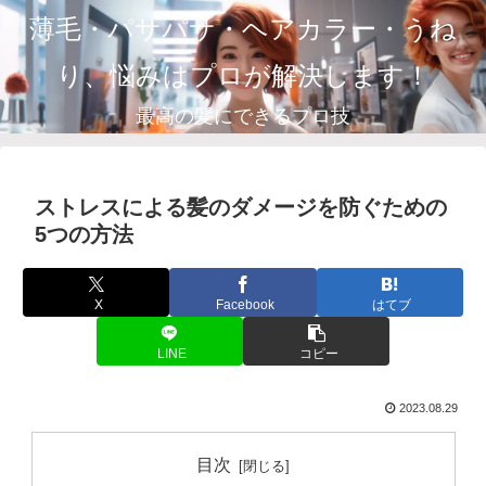
薄毛・パサパサ・ヘアカラー・うね
り、悩みはプロが解決します！
最高の髪にできるプロ技
ストレスによる髪のダメージを防ぐための
5つの方法
X
Facebook
はてブ
LINE
コピー
2023.08.29
目次