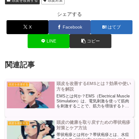
頭皮を改善する
頭皮対策
シェアする
X
Facebook
はてブ
LINE
コピー
関連記事
頭皮を改善するEMSとは？効果や使い
頭皮を改善する
方を解説
EMSとは何か？EMS（Electrical Muscle
Stimulation）は、電気刺激を使って筋肉
を刺激することで、筋力を増強するトレ
ーニング方法です。しかし、最近では
EMSが頭皮の改善にも効果的であると言
われています。頭皮の血行...
頭皮の健康を取り戻すための帯状疱疹
頭皮を改善する
対策とケア方法
帯状疱疹とは何か？帯状疱疹とは、水痘