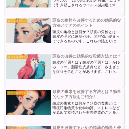
ウイルス（Varicella zoster virus）によっ
て引き起こされるウイルス感染症です。
水痘を経験したことがある人は、その後
に帯状疱疹にかかる可能性があります。
帯状疱疹は、ウイルスが再活性化し、...
頭皮の角栓を改善するための効果的な
頭皮を改善する
方法とケアのポイント
頭皮の角栓とは何か？頭皮の角栓とは、
頭皮の毛穴に皮脂や汗、老廃物が詰まっ
てできるものです。これらの詰まりは、
頭皮の健康に悪影響を与える可能性があ
ります。頭皮の角栓が増えると、頭皮の
かゆみやフケ、脱毛の原因となることも
頭皮の改善に効果的な殺菌方法とは？
頭皮を改善する
あります。頭皮の角栓を改...
頭皮の問題とは？頭皮の問題とは、かゆ
み、フケ、脂漏性皮膚炎など、さまざま
な症状を含むことがあります。これらの
問題は、頭皮の健康に関連しており、日
常生活に不快感をもたらすことがありま
す。頭皮の問題は、さまざまな要因によ
って引き起こされることが...
頭皮の毒素を改善する方法とは？効果
頭皮を改善する
的なケア方法をご紹介！
頭皮の毒素とは何か？頭皮の毒素とは、
環境汚染物質や化学物質、ストレスなど
が原因で蓄積された有害物質のことを指
します。私たちの頭皮は、毎日の生活の
中でさまざまな外部刺激にさらされてい
ます。大気中の汚染物質や化学物質が頭
頭皮を改善するための精油の効果と使
頭皮を改善する