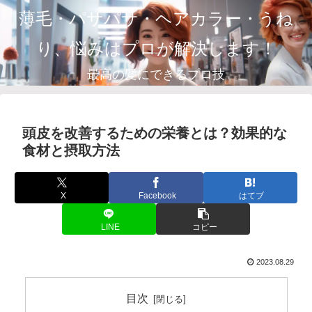
薄毛・パサパサ・ヘアカラー・うね
り、悩みはプロが解決します！
最高の髪にできるプロ技
頭皮を改善するための栄養とは？効果的な
食材と摂取方法
X
Facebook
はてブ
LINE
コピー
2023.08.29
目次