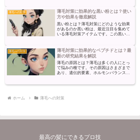
ます。これらの要因が重なることで、髪
の毛の成長サイクルが乱れ、薄毛が進行
薄毛対策に効果的な黒い粉とは？使い
薄毛への対策
してしまうのです。薄毛対策...
方や効果を徹底解説
黒い粉とは？薄毛対策にどのような効果
があるのか黒い粉は、最近注目を集めて
いる薄毛対策アイテムです。この黒い粉
は、主に活性炭や竹炭などの成分から作
られており、その特徴的な色から「黒い
粉と呼ばれています。黒い粉は、薄毛対
薄毛対策に効果的なペプチドとは？最
薄毛への対策
策に効果的であると言われ...
新の研究結果を解説
薄毛の原因とは？薄毛は多くの人にとっ
て悩みの種です。その原因はさまざまで
あり、遺伝的要素、ホルモンバランスの
変化、ストレス、栄養不足などが挙げら
れます。これらの要因が組み合わさるこ
とで、髪の毛の成長サイクルが乱れ、薄
毛が進行してしまうのです...
ホーム
薄毛への対策
最高の髪にできるプロ技