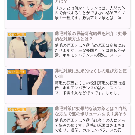
とは？
リジンとは何か？リジンとは、人間の体
内で合成することができない必須アミノ
酸の一種です。必須アミノ酸とは、体内
で合成することができないため、食事か
ら摂取する必要がある栄養素のことを指
します。リジンは、体内のタンパク質合
薄毛対策の最新研究結果を紹介！効果
薄毛への対策
成や骨の形成に重要な役割...
的な対策方法とは？
薄毛の原因とは？薄毛の原因は多岐にわ
たりますが、主な要因としては遺伝的要
素、ホルモンバランスの変化、ストレ
ス、栄養不足などが挙げられます。遺伝
的要素は避けられないものですが、他の
要因には対策が可能です。遺伝的要素に
薄毛対策に効果的なくしの選び方と使
薄毛への対策
よる薄毛は、特に男性型脱毛...
い方
薄毛の原因とくしの役割薄毛の原因は遺
伝、ホルモンバランスの乱れ、ストレ
ス、栄養不足など様々です。しかし、適
切なくしの選び方と使い方により、薄毛
対策に効果を期待することができます。
くしは頭皮の血行を促進し、毛髪の成長
薄毛対策に効果的な漢方薬とは？自然
薄毛への対策
をサポートする役割を果たし...
な方法で髪のボリュームを取り戻そう
薄毛の原因とは？薄毛は多くの人にとっ
て悩みの種です。薄毛の原因はさまざま
であり、遺伝、ホルモンバランスの変
化、ストレス、栄養不足などが挙げられ