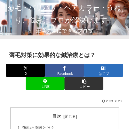
薄毛・パサパサ・ヘアカラー・うね
り、悩みはプロが解決します！
最高の髪にできるプロ技
薄毛対策に効果的な鍼治療とは？
X
Facebook
はてブ
LINE
コピー
2023.08.29
目次
薄毛の原因とは？