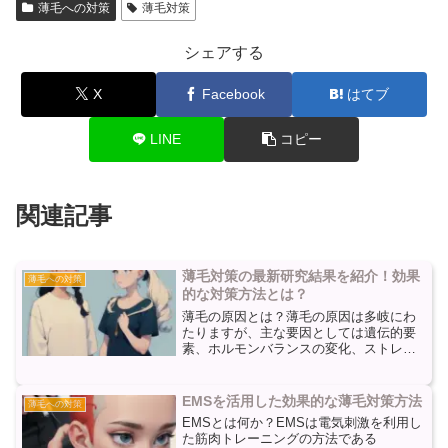
薄毛への対策
薄毛対策
シェアする
X
Facebook
はてブ
LINE
コピー
関連記事
薄毛対策の最新研究結果を紹介！効果
薄毛への対策
的な対策方法とは？
薄毛の原因とは？薄毛の原因は多岐にわ
たりますが、主な要因としては遺伝的要
素、ホルモンバランスの変化、ストレ
ス、栄養不足などが挙げられます。遺伝
的要素は避けられないものですが、他の
要因には対策が可能です。遺伝的要素に
EMSを活用した効果的な薄毛対策方法
薄毛への対策
よる薄毛は、特に男性型脱毛...
EMSとは何か？EMSは電気刺激を利用し
た筋肉トレーニングの方法である