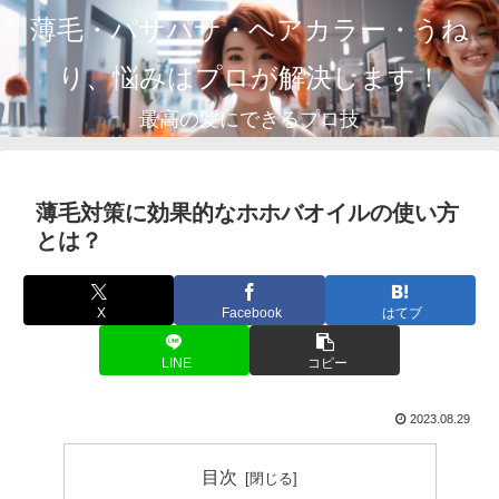
薄毛・パサパサ・ヘアカラー・うね
り、悩みはプロが解決します！
最高の髪にできるプロ技
薄毛対策に効果的なホホバオイルの使い方
とは？
X
Facebook
はてブ
LINE
コピー
2023.08.29
目次