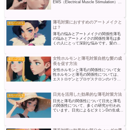
EMS（Electrical Muscle Stimulation）
は、電気刺激を利用して筋肉を収縮させ
るトレーニング方法です。電極パッドを
体の特定の部位に貼り付け、電気...
薄毛対策におすすめのアートメイクと
薄毛への対策
は？
薄毛の悩みとアートメイクの関係性薄毛
の悩みとアートメイクの関係性薄毛は多
くの人にとって深刻な悩みです。髪のボ
リュームが減り、頭皮が透けて見えるこ
とで自信を失い、外出することさえも億
劫になることもあります。そんな薄毛の
女性ホルモンと薄毛対策自然な髪の成
薄毛への対策
悩みを解消するために、ア...
長を促す方法
女性ホルモンと薄毛の関係性について女
性ホルモンと薄毛の関係性については、
エストロゲンとプロゲステロンのバラン
スが重要であることが知られています。
エストロゲンは女性ホルモンの一種であ
り、髪の成長を促進する役割を果たして
日光を活用した効果的な薄毛対策方法
薄毛への対策
います。一方、プロゲステ...
日光と薄毛の関係性について日光と薄毛
の関係性について、多くの研究が行われ
ています。日光によるビタミンDの生成や
血行促進効果が、薄毛対策に関与してい
ると考えられています。まず、日光によ
るビタミンDの生成が薄毛対策に効果的で
あるとされています。...