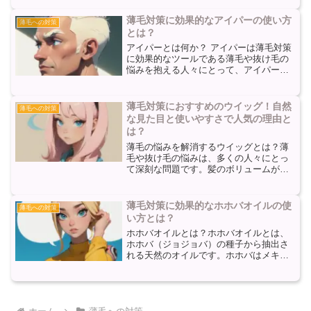
どが一般的な要因として挙げられます。
これらの要因が薄毛を引き起こす一方
薄毛対策に効果的なアイパーの使い方
薄毛への対策
で、毛根の健康状態が薄毛の...
とは？
アイパーとは何か？ アイパーは薄毛対策
に効果的なツールである薄毛や抜け毛の
悩みを抱える人々にとって、アイパーは
非常に有用なツールです。アイパーは、
頭皮の血行を促進し、毛根に栄養を届け
ることで、髪の成長を促進する効果があ
薄毛対策におすすめのウイッグ！自然
薄毛への対策
ります。また、アイパー...
な見た目と使いやすさで人気の理由と
は？
薄毛の悩みを解消するウイッグとは？薄
毛や抜け毛の悩みは、多くの人々にとっ
て深刻な問題です。髪のボリュームが減
少し、頭皮が目立つようになることで、
自信を失い、日常生活にも影響を与える
ことがあります。そんな悩みを解消する
薄毛対策に効果的なホホバオイルの使
薄毛への対策
ために、ウイッグが注目さ...
い方とは？
ホホバオイルとは？ホホバオイルとは、
ホホバ（ジョジョバ）の種子から抽出さ
れる天然のオイルです。ホホバはメキシ
コやアメリカ南西部に自生する植物であ
り、その種子からは希少なオイルが得ら
れます。ホホバオイルは非常に軽いテク
スチャーであり、肌や髪に...