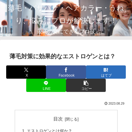
薄毛・パサパサ・ヘアカラー・うね
り、悩みはプロが解決します！
最高の髪にできるプロ技
薄毛対策に効果的なエストロゲンとは？
X
Facebook
はてブ
LINE
コピー
2023.08.29
目次
エストロゲンとは何か？