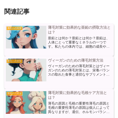
関連記事
薄毛対策に効果的な亜鉛の摂取方法と
薄毛への対策
は？
亜鉛とは何か？亜鉛とは何か？亜鉛は、
人体にとって重要なミネラルの一つで
す。私たちの体内では、細胞の成長や分
裂、免疫機能の維持など、さまざまな生
理的なプロセスに関与しています。ま
た、亜鉛は髪の成長にも重要な役割を果
ヴィーガンのための薄毛対策方法
薄毛への対策
たしており、健康な髪を維持す...
ヴィーガンのための薄毛対策とはヴィー
ガンのための薄毛対策とは、栄養バラン
スの取れた食事と適切なサプリメントの
摂取が重要です。ヴィーガンの方は動物
性の食品を摂らないため、特に栄養素の
摂取に気を配る必要があります。まず、
プラントベースの食品で必...
薄毛対策に効果的な毛根ケア方法と
薄毛への対策
は？
薄毛の原因と毛根の重要性薄毛の原因と
毛根の重要性薄毛の原因は個人によって
異なりますが、遺伝、ホルモンバランス
の変化、ストレス、不適切なヘアケアな